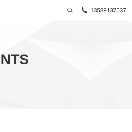
13589137037
ENTS